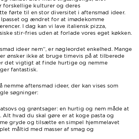
 forskellige kulturer og deres
e førte til en stor diversitet i aftensmad ideer.
v tilpasset og ændret for at imødekomme
encer. I dag kan vi lave italiensk pizza,
iske stir-fries uden at forlade vores eget køkken.
nsmad ideer nem”, er nøgleordet enkelhed. Mange
ler ønsker ikke at bruge timevis på at tilberede
er det vigtigt at finde hurtige og nemme
ger fantastisk.
å nemme aftensmad ideer, der kan vises som
gle søgninger:
atsovs og grøntsager: en hurtig og nem måde at
. Alt hvad du skal gøre er at koge pasta og
me gryde og tilsætte en simpel hjemmelavet
plet måltid med masser af smag og