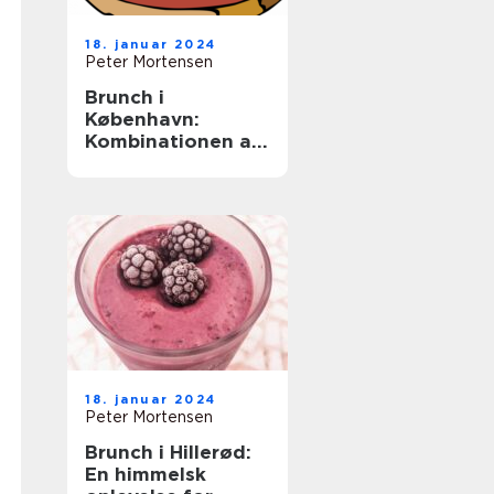
18. januar 2024
Peter Mortensen
Brunch i
København:
Kombinationen af
morgenmad og
frokost tilbyder
det bedste fra
begge verdener –
lækkert,
tilfredsstillende
mad uden en
fastlagt spisetid
18. januar 2024
Peter Mortensen
Brunch i Hillerød:
En himmelsk