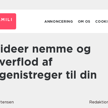
MILI
ANNONCERING
OM OS
COOKI
verflod af
genistreger til din
rtensen
Redaktio