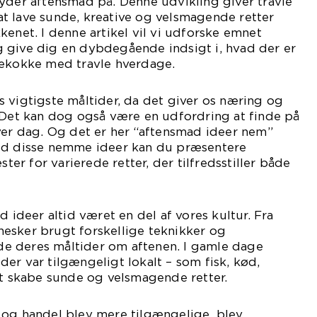
yder aftensmad på. Denne udvikling giver travle
t lave sunde, kreative og velsmagende retter
kenet. I denne artikel vil vi udforske emnet
 give dig en dybdegående indsigt i, hvad der er
mekokke med travle hverdage.
 vigtigste måltider, da det giver os næring og
 Det kan dog også være en udfordring at finde på
ver dag. Og det er her “aftensmad ideer nem”
ed disse nemme ideer kan du præsentere
r for varierede retter, der tilfredsstiller både
d ideer altid været en del af vores kultur. Fra
esker brugt forskellige teknikker og
rede deres måltider om aftenen. I gamle dage
er var tilgængeligt lokalt – som fisk, kød,
at skabe sunde og velsmagende retter.
 og handel blev mere tilgængelige, blev