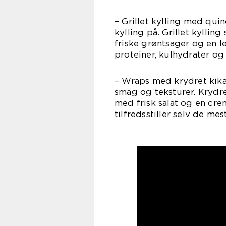
– Grillet kylling med qui
kylling på. Grillet kyllin
friske grøntsager og en l
proteiner, kulhydrater og 
– Wraps med krydret kikær
smag og teksturer. Krydr
med frisk salat og en crem
tilfredsstiller selv de me