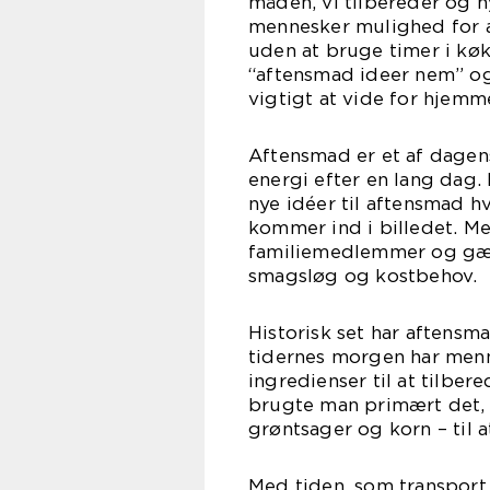
måden, vi tilbereder og n
mennesker mulighed for a
uden at bruge timer i køk
“aftensmad ideer nem” og
vigtigt at vide for hjem
Aftensmad er et af dagens
energi efter en lang dag.
nye idéer til aftensmad h
kommer ind i billedet. M
familiemedlemmer og gæste
smagsløg og kostbehov.
Historisk set har aftensma
tidernes morgen har menn
ingredienser til at tilbe
brugte man primært det, d
grøntsager og korn – til 
Med tiden, som transport