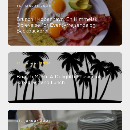
16. januar 2024
Brunch i København: En Himmelsk
Oplevelse for Eventyrrejsende og
Backpackere
15. januar 2024
Brunch Menu: A Delightful Fusion of
Breakfast and Lunch
15. januar 2024