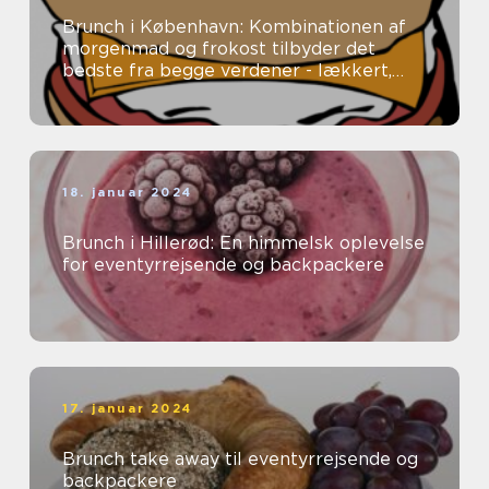
Brunch i København: Kombinationen af
morgenmad og frokost tilbyder det
bedste fra begge verdener - lækkert,
tilfredsstillende mad uden en fastlagt
spi...
18. januar 2024
Brunch i Hillerød: En himmelsk oplevelse
for eventyrrejsende og backpackere
17. januar 2024
Brunch take away til eventyrrejsende og
backpackere