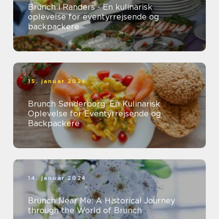
Brunch i Randers - En kulinarisk
oplevelse for eventyrrejsende og
backpackere
15. januar 2024
Brunch Sønderborg: En Kulinarisk
Oplevelse for Eventyrrejsende og
Backpackere
14. januar 2024
Brunch Near Me: A Historical Journey
through the World of Brunch