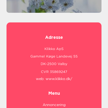
Adresse
web:
www.klikko.dk/
Menu
Annoncering