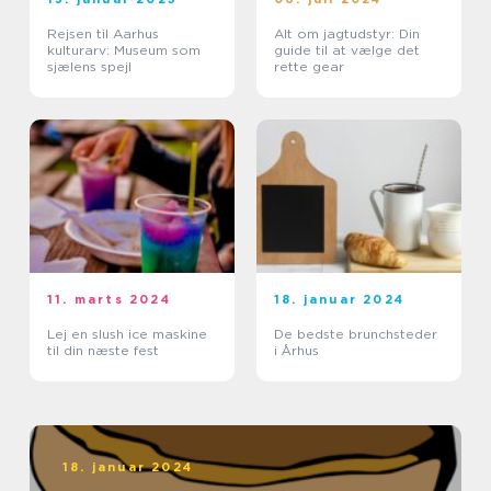
Rejsen til Aarhus
Alt om jagtudstyr: Din
kulturarv: Museum som
guide til at vælge det
sjælens spejl
rette gear
11. marts 2024
18. januar 2024
Lej en slush ice maskine
De bedste brunchsteder
til din næste fest
i Århus
18. januar 2024