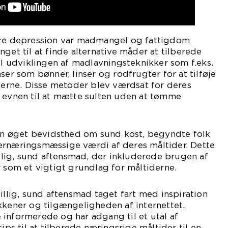
ore depression var madmangel og fattigdom
get til at finde alternative måder at tilberede
til udviklingen af madlavningsteknikker som f.eks.
ser som bønner, linser og rodfrugter for at tilføje
iderne. Disse metoder blev værdsat for deres
g evnen til at mætte sulten uden at tømme
 en øget bevidsthed om sund kost, begyndte folk
ernæringsmæssige værdi af deres måltider. Dette
billig, sund aftensmad, der inkluderede brugen af
r som et vigtigt grundlag for måltiderne.
illig, sund aftensmad taget fart med inspiration
kkener og tilgængeligheden af internettet.
informerede og har adgang til et utal af
tips til at tilberede næringsrige måltider til en