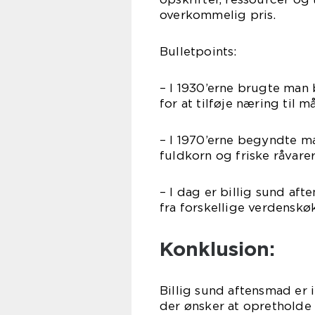
overkommelig pris.
Bulletpoints:
– I 1930’erne brugte man
for at tilføje næring til m
– I 1970’erne begyndte m
fuldkorn og friske råvare
– I dag er billig sund af
fra forskellige verdenskø
Konklusion:
Billig sund aftensmad er 
der ønsker at opretholde 