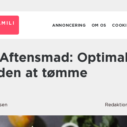
MILI
ANNONCERING
OM OS
COOKI
den at tømme
sen
Redaktio