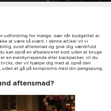
en udfordring for mange, især når budgettet er
ke at være så svært. I denne artikel vil vi
illig, sund aftensmad og give dig værdifuld
du kan opnå en afbalanceret kost uden at bruge
r en eventyrrejsende eller backpacker, vil du
tricks, der vil hjælpe dig med at opnå den
or, uden at gå på kompromis med din pengepung.
sund aftensmad?