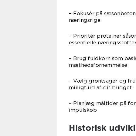
– Fokusér på sæsonbetone
næringsrige
– Prioritér proteiner såso
essentielle næringsstoffe
– Brug fuldkorn som basi
mæthedsfornemmelse
– Vælg grøntsager og frugt
muligt ud af dit budget
– Planlæg måltider på f
impulskøb
Historisk udvik