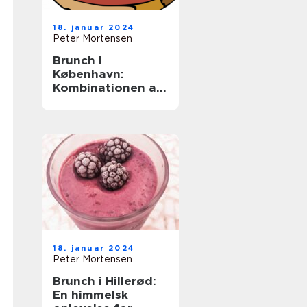
18. januar 2024
Peter Mortensen
Brunch i
København:
Kombinationen af
morgenmad og
frokost tilbyder
det bedste fra
begge verdener –
lækkert,
tilfredsstillende
mad uden en
fastlagt spisetid
18. januar 2024
Peter Mortensen
Brunch i Hillerød:
En himmelsk