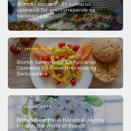
Brunch i Randers - En kulinarisk
oplevelse for eventyrrejsende og
backpackere
15. januar 2024
Brunch Sønderborg: En Kulinarisk
Oplevelse for Eventyrrejsende og
Backpackere
14. januar 2024
Brunch Near Me: A Historical Journey
through the World of Brunch