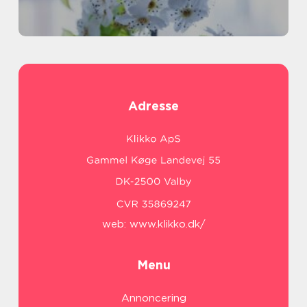
Adresse
web:
www.klikko.dk/
Menu
Annoncering