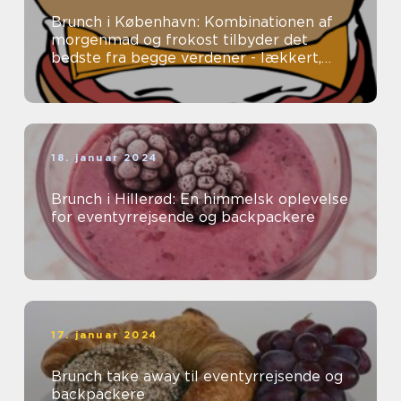
Brunch i København: Kombinationen af
morgenmad og frokost tilbyder det
bedste fra begge verdener - lækkert,
tilfredsstillende mad uden en fastlagt
spi...
18. januar 2024
Brunch i Hillerød: En himmelsk oplevelse
for eventyrrejsende og backpackere
17. januar 2024
Brunch take away til eventyrrejsende og
backpackere