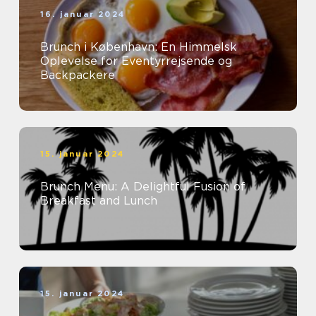
16. januar 2024
Brunch i København: En Himmelsk
Oplevelse for Eventyrrejsende og
Backpackere
15. januar 2024
Brunch Menu: A Delightful Fusion of
Breakfast and Lunch
15. januar 2024