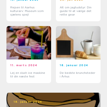
Rejsen til Aarhus
Alt om jagtudstyr: Din
kulturarv: Museum som
guide til at vælge det
sjælens spejl
rette gear
11. marts 2024
18. januar 2024
Lej en slush ice maskine
De bedste brunchsteder
til din næste fest
i Århus
18. januar 2024