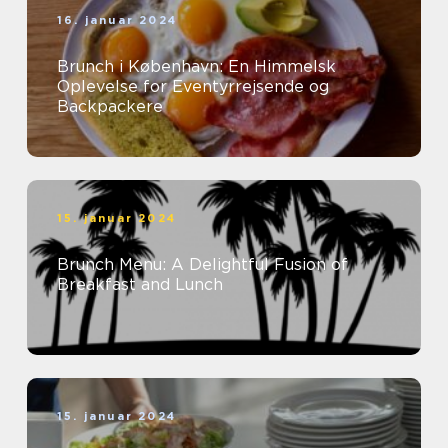
16. januar 2024
Brunch i København: En Himmelsk
Oplevelse for Eventyrrejsende og
Backpackere
15. januar 2024
Brunch Menu: A Delightful Fusion of
Breakfast and Lunch
15. januar 2024