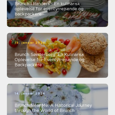
Brunch i Randers - En kulinarisk
oplevelse for eventyrrejsende og
backpackere
15. januar 2024
Brunch Sønderborg: En Kulinarisk
Oplevelse for Eventyrrejsende og
Backpackere
14. januar 2024
Brunch Near Me: A Historical Journey
through the World of Brunch