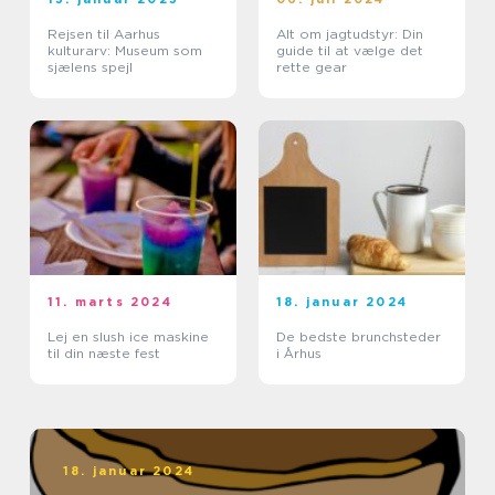
Rejsen til Aarhus
Alt om jagtudstyr: Din
kulturarv: Museum som
guide til at vælge det
sjælens spejl
rette gear
11. marts 2024
18. januar 2024
Lej en slush ice maskine
De bedste brunchsteder
til din næste fest
i Århus
18. januar 2024