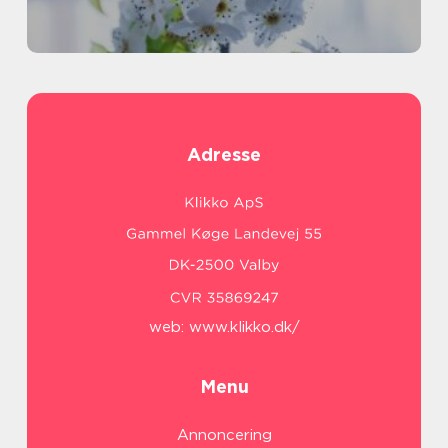
Adresse
web:
www.klikko.dk/
Menu
Annoncering