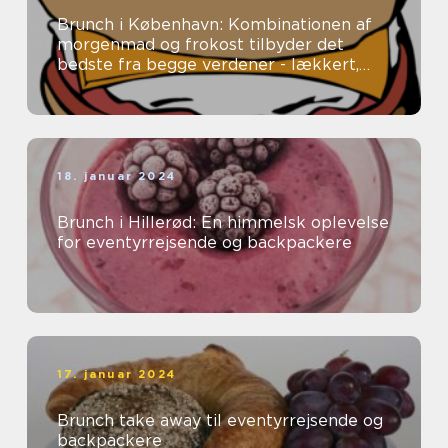
Brunch i København: Kombinationen af
morgenmad og frokost tilbyder det
bedste fra begge verdener - lækkert,
tilfredsstillende mad uden en fastlagt
spi...
18. januar 2024
Brunch i Hillerød: En himmelsk oplevelse
for eventyrrejsende og backpackere
17. januar 2024
Brunch take away til eventyrrejsende og
backpackere