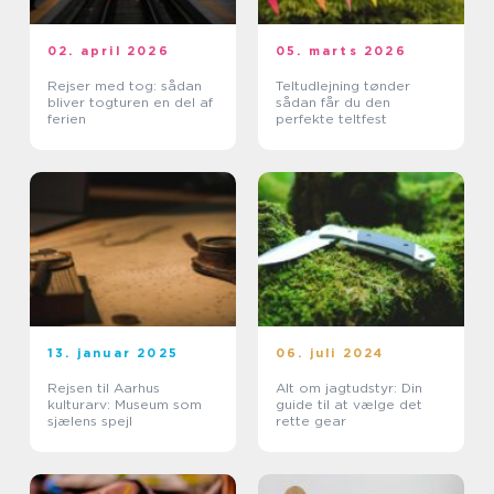
02. april 2026
05. marts 2026
Rejser med tog: sådan
Teltudlejning tønder
bliver togturen en del af
sådan får du den
ferien
perfekte teltfest
13. januar 2025
06. juli 2024
Rejsen til Aarhus
Alt om jagtudstyr: Din
kulturarv: Museum som
guide til at vælge det
sjælens spejl
rette gear