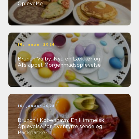
Oplevelse
16. januar 2024
Brunch Valby: Nyd en Lækker og
Afslappet Morgenmadsoplevelse
16. januar 2024
Brunch i København: En Himmelsk
Oplevelse for Eventyrrejsende og
Backpackere