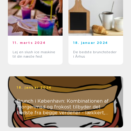
11. marts 2024
18. januar 2024
Lej en slush ice maskine
De bedste brunchsteder
til din næste fest
i Århus
18. januar 2024
Brunch i København: Kombinationen af
morgenmad og frokost tilbyder det
bedste fra begge verdener - lækkert,
tilfredsstillende mad uden en fastlagt
spi...