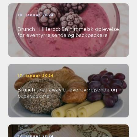
18. januar 2024
Brunch i Hillerød: En himmelsk oplevelse
for eventyrrejsende og backpackere
17. januar 2024
Brunch take away til eventyrrejsende og
backpackere
17. januar 2024