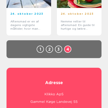
24. oktober 2023
24. oktober 2023
Aftensmad er en af
Nemme retter til
dagens vigtigste
aftensmad: En guide til
måltider, hvor man
hurtige og lækre
samles omkring
måltider
spisebordet for at nyde
et nærende og lækkert
måltid
1
2
3
4
Adresse