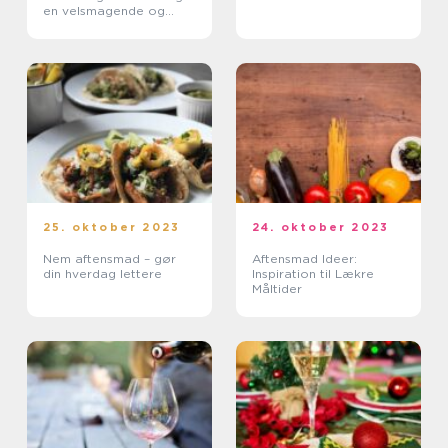
en velsmagende og
tidsbesparende
måltidsløsning
25. oktober 2023
24. oktober 2023
Nem aftensmad – gør
Aftensmad Ideer:
din hverdag lettere
Inspiration til Lækre
Måltider