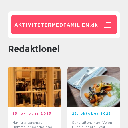
AKTIVITETERMEDFAMILIEN.
dk
redaktionel
25. oktober 2023
25. oktober 2023
Hurtig aftensmad:
Sund aftensmad: Vejen
Hemmelighederne bag
til en sundere livsstil