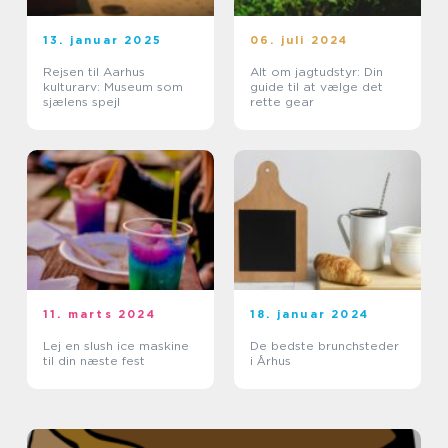
13. januar 2025
06. juli 2024
Rejsen til Aarhus
Alt om jagtudstyr: Din
kulturarv: Museum som
guide til at vælge det
sjælens spejl
rette gear
11. marts 2024
18. januar 2024
Lej en slush ice maskine
De bedste brunchsteder
til din næste fest
i Århus