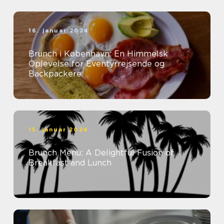
16. januar 2024
Brunch i København: En Himmelsk
Oplevelse for Eventyrrejsende og
Backpackere
15. januar 2024
Brunch Menu: A Delightful Fusion of
Breakfast and Lunch