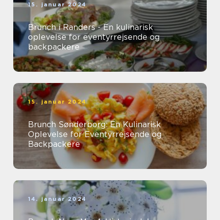
15. januar 2024
Brunch i Randers - En kulinarisk
oplevelse for eventyrrejsende og
backpackere
15. januar 2024
Brunch Sønderborg: En Kulinarisk
Oplevelse for Eventyrrejsende og
Backpackere
14. januar 2024