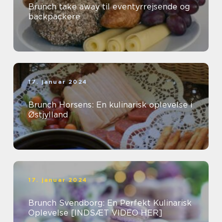
Brunch take away til eventyrrejsende og
backpackere
17. januar 2024
Brunch Horsens: En kulinarisk oplevelse i
Østjylland
17. januar 2024
Brunch Svendborg: En Perfekt Kulinarisk
Oplevelse [INDSÆT VIDEO HER]