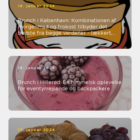
18. januar 2024
Brunch i København: Kombinationen af
morgenmad og frokost tilbyder det
bedste fra begge verdener - lækkert,
tilfredsstillende mad uden en fastlagt
spi...
18. januar 2024
Brunch i Hillerød: En himmelsk oplevelse
for eventyrrejsende og backpackere
17. januar 2024