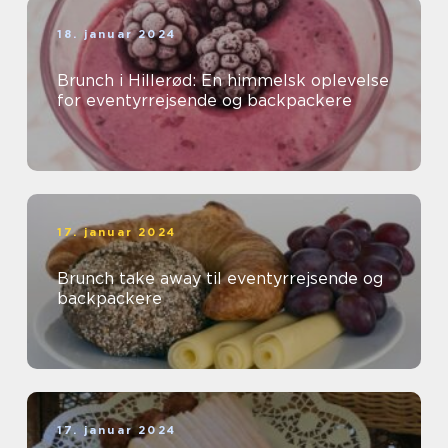
18. januar 2024
Brunch i Hillerød: En himmelsk oplevelse
for eventyrrejsende og backpackere
17. januar 2024
Brunch take away til eventyrrejsende og
backpackere
17. januar 2024