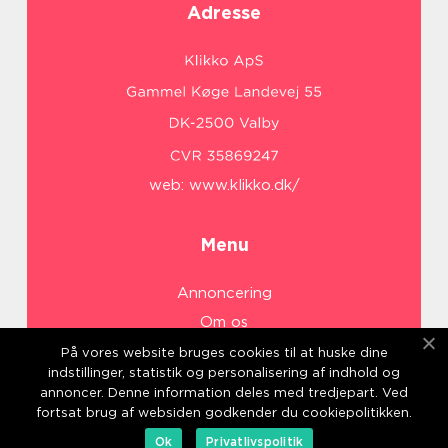
Adresse
web:
www.klikko.dk/
Menu
Annoncering
Om os
Cookies
På vores website bruges cookies til at huske dine
indstillinger, statistik og personalisering af indhold og
Kontakt os
annoncer. Denne information deles med tredjepart. Ved
Sitemap
fortsat brug af websiden godkender du cookiepolitikken.
Ok
Privatlivspolitik