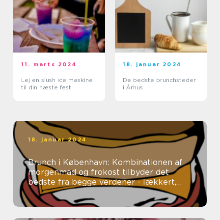
11. marts 2024
18. januar 2024
Lej en slush ice maskine
De bedste brunchsteder
til din næste fest
i Århus
18. januar 2024
Brunch i København: Kombinationen af
morgenmad og frokost tilbyder det
bedste fra begge verdener - lækkert,
tilfredsstillende mad uden en fastlagt
spi...