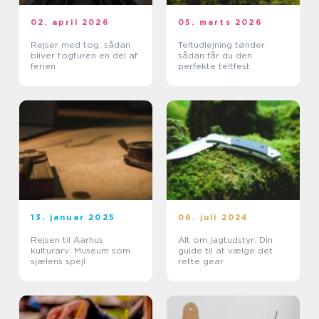
02. april 2026
05. marts 2026
Rejser med tog: sådan
Teltudlejning tønder
bliver togturen en del af
sådan får du den
ferien
perfekte teltfest
13. januar 2025
06. juli 2024
Rejsen til Aarhus
Alt om jagtudstyr: Din
kulturarv: Museum som
guide til at vælge det
sjælens spejl
rette gear