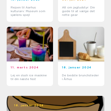
Rejsen til Aarhus
Alt om jagtudstyr: Din
kulturarv: Museum som
guide til at vælge det
sjælens spejl
rette gear
11. marts 2024
18. januar 2024
Lej en slush ice maskine
De bedste brunchsteder
til din næste fest
i Århus
18. januar 2024