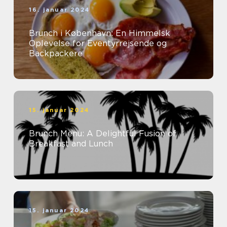
16. januar 2024
Brunch i København: En Himmelsk
Oplevelse for Eventyrrejsende og
Backpackere
15. januar 2024
Brunch Menu: A Delightful Fusion of
Breakfast and Lunch
15. januar 2024