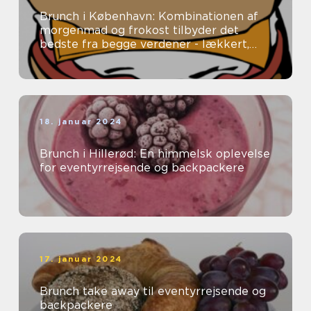
Brunch i København: Kombinationen af
morgenmad og frokost tilbyder det
bedste fra begge verdener - lækkert,
tilfredsstillende mad uden en fastlagt
spi...
18. januar 2024
Brunch i Hillerød: En himmelsk oplevelse
for eventyrrejsende og backpackere
17. januar 2024
Brunch take away til eventyrrejsende og
backpackere