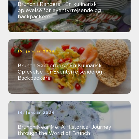
Brunch i Randers - En kulinarisk
oplevelse for eventyrrejsende og
backpackere
15. januar 2024
Brunch Sønderborg: En Kulinarisk
Oplevelse for Eventyrrejsende og
Backpackere
14. januar 2024
Brunch Near Me: A Historical Journey
through the World of Brunch