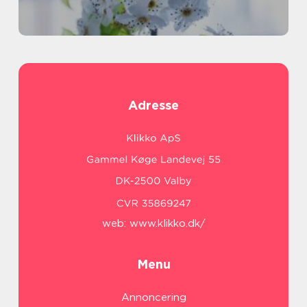
Adresse
web:
www.klikko.dk/
Menu
Annoncering