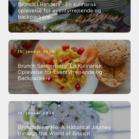
Brunch i Randers - En kulinarisk
oplevelse for eventyrrejsende og
backpackere
15. januar 2024
Brunch Sønderborg: En Kulinarisk
Oplevelse for Eventyrrejsende og
Backpackere
14. januar 2024
Brunch Near Me: A Historical Journey
through the World of Brunch