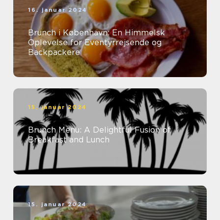
16. januar 2024
Brunch i København: En Himmelsk
Oplevelse for Eventyrrejsende og
Backpackere
15. januar 2024
Brunch Menu: A Delightful Fusion of
Breakfast and Lunch
15. januar 2024