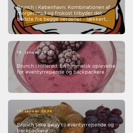
Brunch i København: Kombinationen af
morgenmad og frokost tilbyder det
bedste fra begge verdener - lækkert,
tilfredsstillende mad uden en fastlagt
spi...
18. januar 2024
Brunch i Hillerød: En himmelsk oplevelse
for eventyrrejsende og backpackere
17. januar 2024
Brunch take away til eventyrrejsende og
backpackere