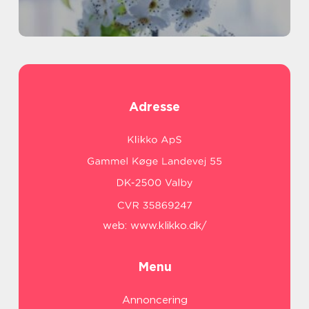
Adresse
web:
www.klikko.dk/
Menu
Annoncering