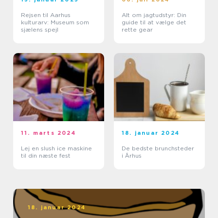
Rejsen til Aarhus
Alt om jagtudstyr: Din
kulturarv: Museum som
guide til at vælge det
sjælens spejl
rette gear
11. marts 2024
18. januar 2024
Lej en slush ice maskine
De bedste brunchsteder
til din næste fest
i Århus
18. januar 2024