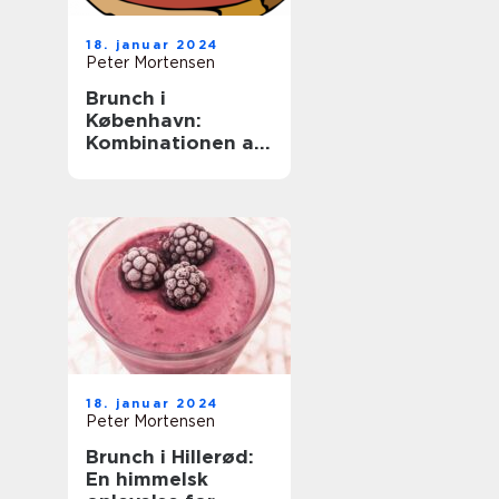
18. januar 2024
Peter Mortensen
Brunch i
København:
Kombinationen af
morgenmad og
frokost tilbyder
det bedste fra
begge verdener –
lækkert,
tilfredsstillende
mad uden en
fastlagt spisetid
18. januar 2024
Peter Mortensen
Brunch i Hillerød:
En himmelsk