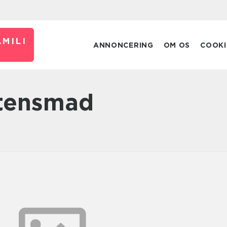
MILI
ANNONCERING
OM OS
COOKI
ftensmad