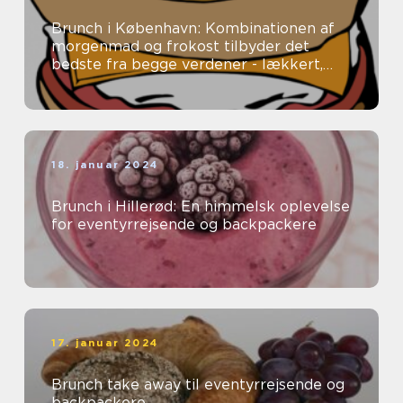
Brunch i København: Kombinationen af
morgenmad og frokost tilbyder det
bedste fra begge verdener - lækkert,
tilfredsstillende mad uden en fastlagt
spi...
18. januar 2024
Brunch i Hillerød: En himmelsk oplevelse
for eventyrrejsende og backpackere
17. januar 2024
Brunch take away til eventyrrejsende og
backpackere