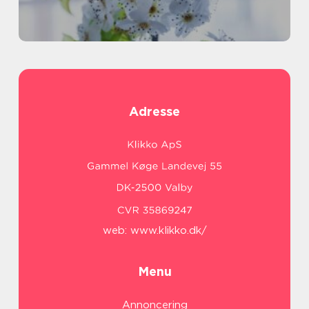
Adresse
web:
www.klikko.dk/
Menu
Annoncering