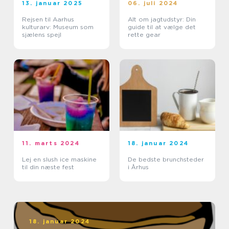
13. januar 2025
06. juli 2024
Rejsen til Aarhus
Alt om jagtudstyr: Din
kulturarv: Museum som
guide til at vælge det
sjælens spejl
rette gear
11. marts 2024
18. januar 2024
Lej en slush ice maskine
De bedste brunchsteder
til din næste fest
i Århus
18. januar 2024