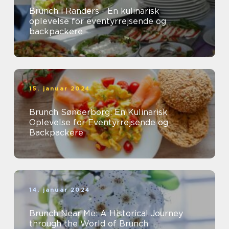
Brunch i Randers - En kulinarisk
oplevelse for eventyrrejsende og
backpackere
15. januar 2024
Brunch Sønderborg: En Kulinarisk
Oplevelse for Eventyrrejsende og
Backpackere
14. januar 2024
Brunch Near Me: A Historical Journey
through the World of Brunch