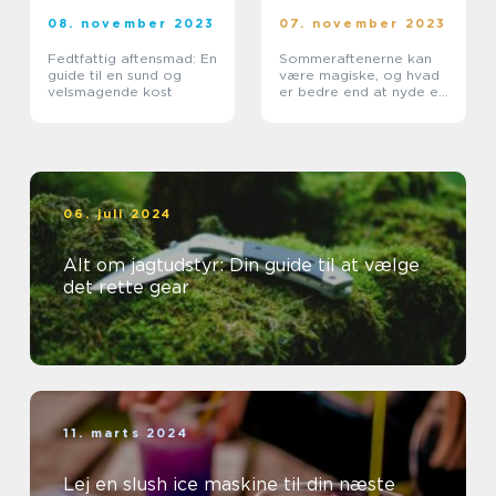
08. november 2023
07. november 2023
Fedtfattig aftensmad: En
Sommeraftenerne kan
guide til en sund og
være magiske, og hvad
velsmagende kost
er bedre end at nyde en
lækker middag
udendørs i det varme
vejr
06. juli 2024
Alt om jagtudstyr: Din guide til at vælge
det rette gear
11. marts 2024
Lej en slush ice maskine til din næste