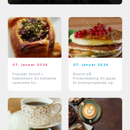
07. januar 2024
07. januar 2024
Populær brunch i
Brunch på
København: En kulinarisk
Frederiksberg: En guide
oplevelse for
til eventyrrejsende og
eventyrrejsende og
backpackere
backpackere