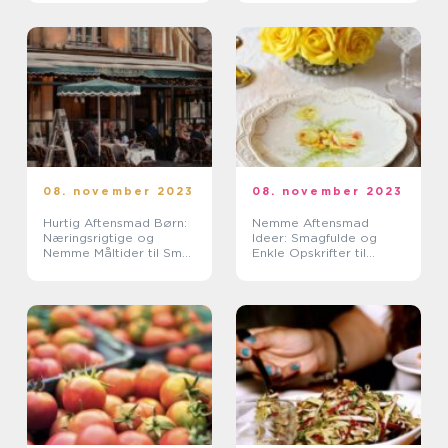
08. november 2023
08. november 2023
Hurtig Aftensmad Børn:
Nemme Aftensmad
Næringsrigtige og
Ideer: Smagfulde og
Nemme Måltider til Små
Enkle Opskrifter til
Munde
Eventyrrejsende og
Backpackere