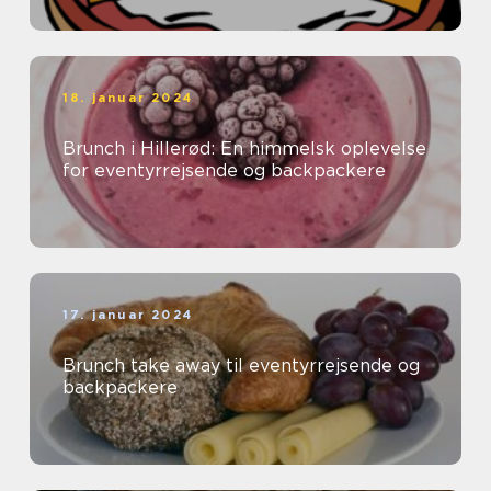
spi...
18. januar 2024
Brunch i Hillerød: En himmelsk oplevelse
for eventyrrejsende og backpackere
17. januar 2024
Brunch take away til eventyrrejsende og
backpackere