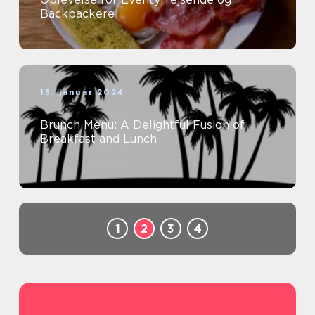
Backpackere
15. januar 2024
Brunch Menu: A Delightful Fusion of
Breakfast and Lunch
1
2
3
4