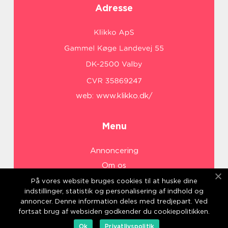
Adresse
web:
www.klikko.dk/
Menu
Annoncering
Om os
Cookies
På vores website bruges cookies til at huske dine
indstillinger, statistik og personalisering af indhold og
Kontakt os
annoncer. Denne information deles med tredjepart. Ved
Sitemap
fortsat brug af websiden godkender du cookiepolitikken.
Ok
Privatlivspolitik