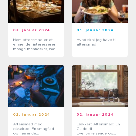
03. januar 2024
03. januar 2024
Nem aftensmad er et
Hvad skal jeg have til
emne, der interesserer
aftensmad
mange mennesker, især
dem der ønsker at lave
en hurtig og nem måltid
efter en lang dag på
arbejdet eller sk...
02. januar 2024
02. januar 2024
Aftensmad med
Lækkert Aftensmad: En
oksekød: En smagfuld
Guide til
og nærende
Eventyrrejsende og