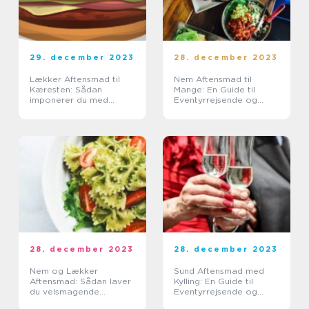
29. december 2023
28. december 2023
Lækker Aftensmad til
Nem Aftensmad til
Kæresten: Sådan
Mange: En Guide til
imponerer du med
Eventyrrejsende og
gourmetlignende retter
Backpackere
derhjemme
28. december 2023
28. december 2023
Nem og Lækker
Sund Aftensmad med
Aftensmad: Sådan laver
Kylling: En Guide til
du velsmagende
Eventyrrejsende og
måltider uden besvær
Backpackere